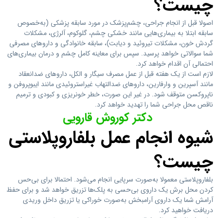
چیست؟
اصولا قبل از انجام جراحی، چشم‌پزشک در مورد سابقه پزشکی (به‌خصوص
سابقه ابتلا به بیماری‌هایی مانند خشکی چشم، گلوکوم، آلرژی، مشکلات
گردش خون، مشکلات تیروئید و دیابت)، سابقه خانوادگی و داروهای مصرفی
شما سوالاتی خواهد پرسید. سپس برای معاینه کامل چشم و درمان بیماری‌های
احتمالی آن اقدام خواهد کرد.
لازم است از یک هفته قبل از عمل مصرف سیگار و الکل، داروهای ضدانعقاد
مانند آسپرین و وارفارین، داروهای ضدالتهاب غیراستروئیدی مانند ایبوپروفن و
ناپروکسن متوقف شود. در غیر این صورت، خطر خونریزی و کبودی و ترمیم
ناقص محل جراحی شما را تهدید خواهد کرد.
دکتر کوروش قارویی
شیوه انجام عمل بلفاروپلاستی
چیست؟
بلفاروپلاستی معمولا به‌صورت سرپایی انجام می‌شود. احتمالا برای بی‌حس
کردن محل برش یک داروی بی‌حسی به پلک‌ها تزریق خواهد شد و برای حفظ
آرامش شما یک داروی آرامبخش به‌صورت خوراکی یا تزریق داخل وریدی
دریافت خواهید کرد.