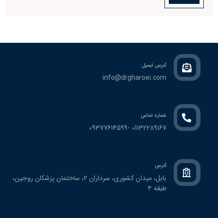
آدرس ایمیل
info@drgharoei.com
شماره تماس
01132289167 -09377614599
آدرس
بابل، ميدان كشوري، سرداران ٢، ساختمان پزشكان روجين،
طبقه ٤