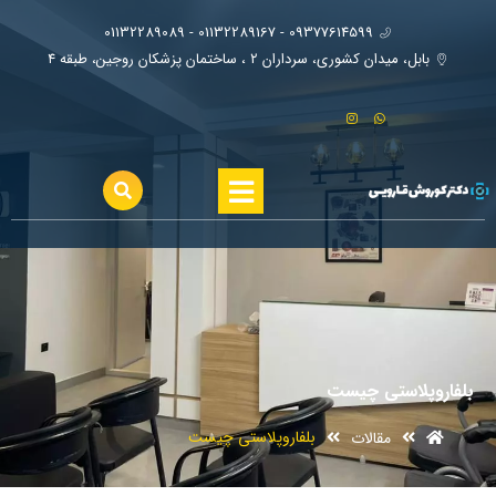
09377614599 - 01132289167 - 01132289089
بابل، ميدان كشوري، سرداران ٢ ، ساختمان پزشكان روجين، طبقه ٤
بلفاروپلاستی چیست
بلفاروپلاستی چیست
مقالات