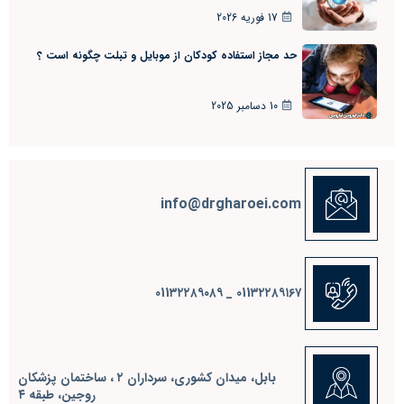
17 فوریه 2026
حد مجاز استفاده کودکان از موبایل و تبلت چگونه است ؟
10 دسامبر 2025
info@drgharoei.com
011٣٢٢٨٩١٦٧ _ 011٣٢٢٨٩٠٨٩
بابل، ميدان كشوري، سرداران ٢ ، ساختمان پزشكان
روجين، طبقه ٤