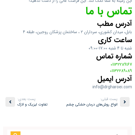
این زمینه به شما کمک کند. این فرصت عالی را از دست ندهید!
تماس با ما
آدرس مطب
بابل، ميدان كشوري، سرداران ٢ ، ساختمان پزشكان روجين، طبقه ٤
ساعت کاری
شنبه تا 4 شنبه 17:00-09:00
شماره تماس
01132289167
01132289089
آدرس ایمیل
info@drgharoei.com
پست قبلی:
پست بعدی:
انواع روش‌های درمان خشکی چشم
تفاوت لیزیک و لازک