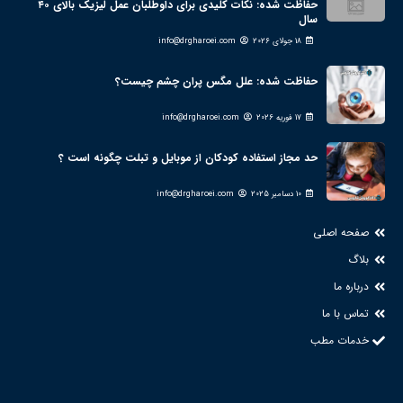
حفاظت شده: نکات کلیدی برای داوطلبان عمل لیزیک بالای ۴۰
سال
18 جولای 2026
info@drgharoei.com
حفاظت شده: علل مگس پران چشم چیست؟
17 فوریه 2026
info@drgharoei.com
حد مجاز استفاده کودکان از موبایل و تبلت چگونه است ؟
10 دسامبر 2025
info@drgharoei.com
صفحه اصلی
بلاگ
درباره ما
تماس با ما
خدمات مطب