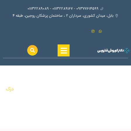
09377614599 - 01132289167 - 01132289089
بابل، ميدان كشوري، سرداران ٢ ، ساختمان پزشكان روجين، طبقه ٤
دزک
دزک