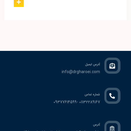
آدرس ایمیل
info@drgharoei.com
شماره تماس
01132289167 -09377614599
آدرس