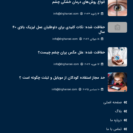
انواع روش‌های درمان خشکی چشم
14 ژانویه 2023
info@drgharoei.com
حفاظت شده: نکات کلیدی برای داوطلبان عمل لیزیک بالای ۴۰
سال
18 جولای 2026
info@drgharoei.com
حفاظت شده: علل مگس پران چشم چیست؟
17 فوریه 2026
info@drgharoei.com
حد مجاز استفاده کودکان از موبایل و تبلت چگونه است ؟
10 دسامبر 2025
info@drgharoei.com
صفحه اصلی
بلاگ
درباره ما
تماس با ما