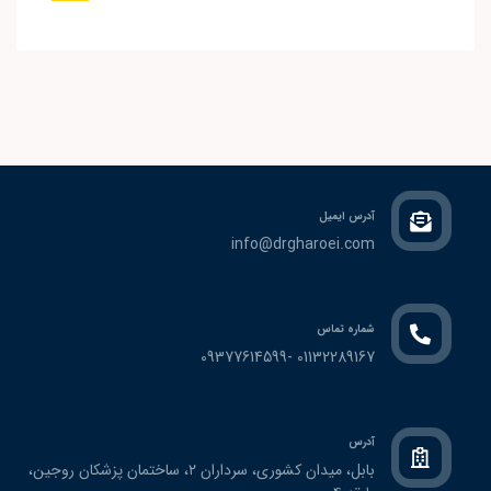
آدرس ایمیل
info@drgharoei.com
شماره تماس
01132289167 -09377614599
آدرس
بابل، ميدان كشوري، سرداران ٢، ساختمان پزشكان روجين،