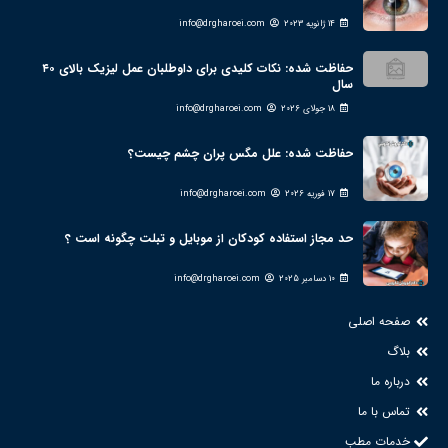
14 ژانویه 2023
info@drgharoei.com
حفاظت شده: نکات کلیدی برای داوطلبان عمل لیزیک بالای ۴۰
سال
18 جولای 2026
info@drgharoei.com
حفاظت شده: علل مگس پران چشم چیست؟
17 فوریه 2026
info@drgharoei.com
حد مجاز استفاده کودکان از موبایل و تبلت چگونه است ؟
10 دسامبر 2025
info@drgharoei.com
صفحه اصلی
بلاگ
درباره ما
تماس با ما
خدمات مطب