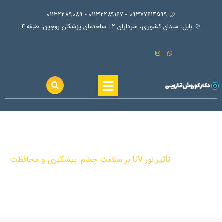
09377614599 - 01132289167 - 01132289089
بابل، ميدان كشوري، سرداران ٢ ، ساختمان پزشكان روجين، طبقه ٤
تأثیر نور UV بر سلامت چشم: پیشگیری و
محافظت
تأثیر نور UV بر سلامت چشم: پیشگیری و محافظت