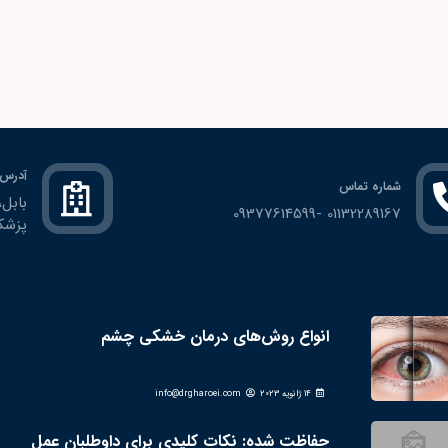
آدرس
شماره تماس
01132289167 -09377614599
پزشكا
انواع روش‌های درمان خشکی چشم
14 ژانویه 2023
info@drgharoei.com
حفاظت شده: نکات کلیدی برای داوطلبان عمل