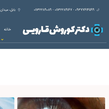
09377614599 - 01132289167 - 01132289089
بابل، ميدان كشوري، سردار
خانه
بیماری‌های قرنیه