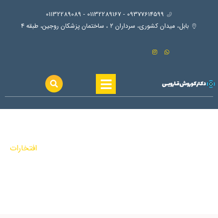
09377614599 - 01132289167 - 01132289089
بابل، ميدان كشوري، سرداران ٢ ، ساختمان پزشكان روجين، طبقه ٤
افتخارات
افتخارات