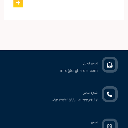
آدرس ایمیل
info@drgharoei.com
شماره تماس
01132289167 -09377614599
آدرس