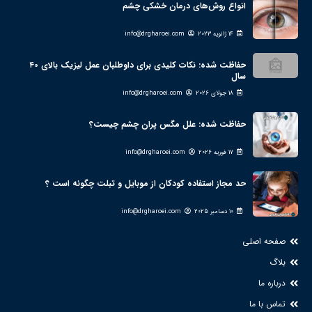
انواع روش‌های درمان خشکی چشم
14 ژانویه 2023
info@drgharoei.com
حفاظت شده: نکات کلیدی برای داوطلبان عمل لیزیک بالای ۴۰
سال
18 جولای 2026
info@drgharoei.com
حفاظت شده: علل مگس پران چشم چیست؟
17 فوریه 2026
info@drgharoei.com
حد مجاز استفاده کودکان از موبایل و تبلت چگونه است ؟
10 دسامبر 2025
info@drgharoei.com
صفحه اصلی
بلاگ
درباره ما
تماس با ما