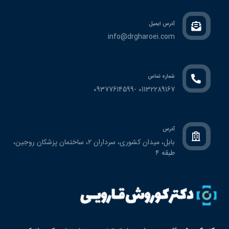
آدرس ایمیل
info@drgharoei.com
شماره تماس
01132289167 -09377614599
آدرس
بابل، ميدان كشوري، سرداران ٢، ساختمان پزشكان روجين،
طبقه ٤