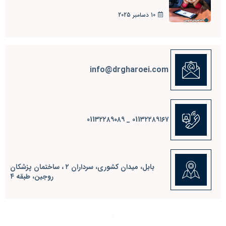
10 دسامبر 2025
info@drgharoei.com
011٣٢٢٨٩١٦٧ _ 011٣٢٢٨٩٠٨٩
بابل، ميدان كشوري، سرداران ٢ ، ساختمان پزشكان
روجين، طبقه ٤