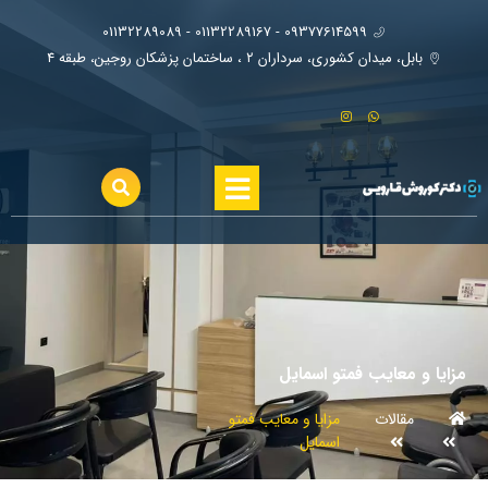
09377614599 - 01132289167 - 01132289089
بابل، ميدان كشوري، سرداران ٢ ، ساختمان پزشكان روجين، طبقه ٤
مزایا و معایب فمتو اسمایل
مقالات
مزایا و معایب فمتو
اسمایل