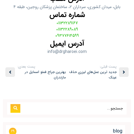
بابل، ميدان كشوري، سرداران ٢، ساختمان پزشكان روجين، طبقه ٤
شماره تماس
01132289167
01132289089
۰۹۳۷۷۶۱۴۵۹۹
آدرس ایمیل
info@drgharoei.com
پست قبلی:
پست بعدی:
جدید ترین عمل‌های لیزری حذف
بهترین جراح فمتو اسمایل در
عینک
مازندران
blog
29