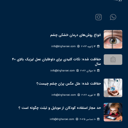
انواع روش‌های درمان خشکی چشم
14 ژانویه 2023
info@drgharoei.com
حفاظت شده: نکات کلیدی برای داوطلبان عمل لیزیک بالای ۴۰
سال
18 جولای 2026
info@drgharoei.com
حفاظت شده: علل مگس پران چشم چیست؟
17 فوریه 2026
info@drgharoei.com
حد مجاز استفاده کودکان از موبایل و تبلت چگونه است ؟
10 دسامبر 2025
info@drgharoei.com