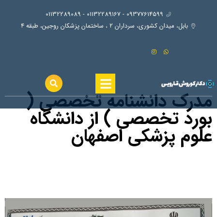
09377614599 - 01132289167 - 01132289089
بابل، ميدان كشوري، سرداران ٢ ، ساختمان پزشكان روجين، طبقه ٤
مدرک دانشنامه تخصصی (
بورد تخصصی ) از دانشگاه
علوم پزشکی اصفهان