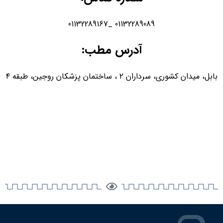
01132289089 _01132289167
آدرس مطب:
بابل، ميدان كشوري، سرداران ٢ ، ساختمان پزشكان روجين، طبقه ٤