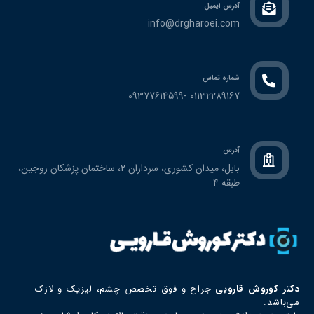
آدرس ایمیل
info@drgharoei.com
شماره تماس
01132289167 -09377614599
آدرس
بابل، ميدان كشوري، سرداران ٢، ساختمان پزشكان روجين،
طبقه ٤
دکتر كوروش قارويي
جراح و فوق تخصص چشم، ليزيك و لازك
می‌باشد.