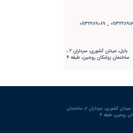
011٣٢٢٨٩١٦٧ _ 011٣٢٢٨٩
بابل، ميدان كشوري، سرداران ٢ ،
ساختمان پزشكان روجين، طبقه ٤
بابل، ميدان كشوري، سرداران ٢، ساختمان
ن روجين، طبقه ٤