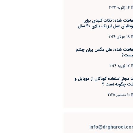
14 ژانویه 2023
اظت شده: نکات کلیدی برای
طلبان عمل لیزیک بالای ۴۰ سال
18 جولای 2026
اظت شده: علل مگس پران چشم
ست؟
17 فوریه 2026
 مجاز استفاده کودکان از موبایل و
لت چگونه است ؟
10 دسامبر 2025
info@drgharoei.c