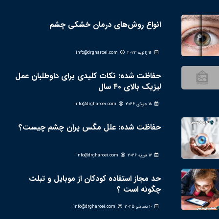
انواع روش‌های درمان خشکی چشم
14 ژانویه 2023
info@drgharoei.com
حفاظت شده: نکات کلیدی برای داوطلبان عمل
لیزیک بالای ۴۰ سال
18 جولای 2026
info@drgharoei.com
حفاظت شده: علل مگس پران چشم چیست؟
17 فوریه 2026
info@drgharoei.com
حد مجاز استفاده کودکان از موبایل و تبلت
چگونه است ؟
10 دسامبر 2025
info@drgharoei.com