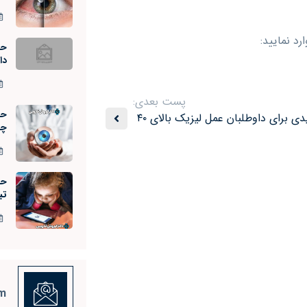
د نمایید:
حف
داو
پست بعدی:
حف
نکات کلیدی برای داوطلبان عمل لیزیک بالای ۴۰
چی
حد
تب
om