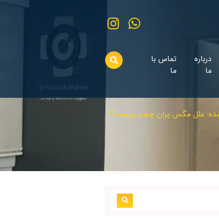
درباره
تماس با
ما
ما
ه: علل مگس پران چشم چیست؟