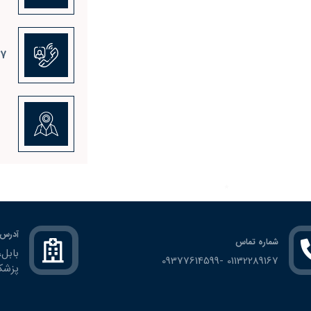
٠٨٩
آدرس
شماره تماس
01132289167 -09377614599
پزشكا