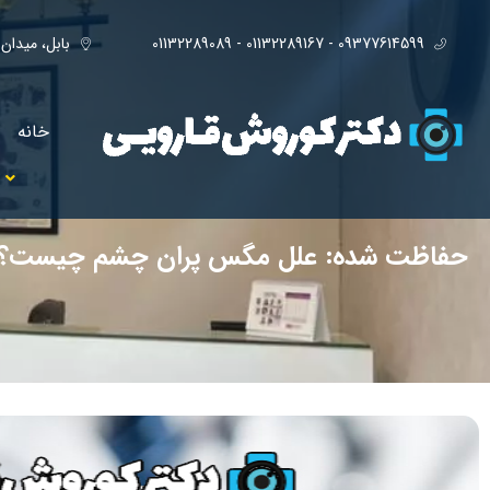
09377614599 - 01132289167 - 01132289089
بابل، ميدان كشوري، سردار
خانه
حفاظت شده: علل مگس پران چشم چیست؟